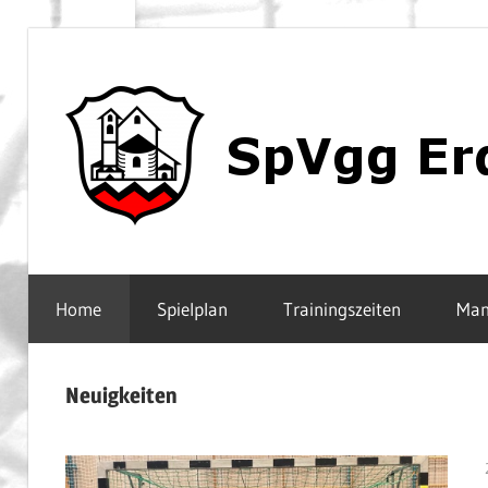
Zum
Inhalt
springen
Home
Spielplan
Trainingszeiten
Man
Neuigkeiten