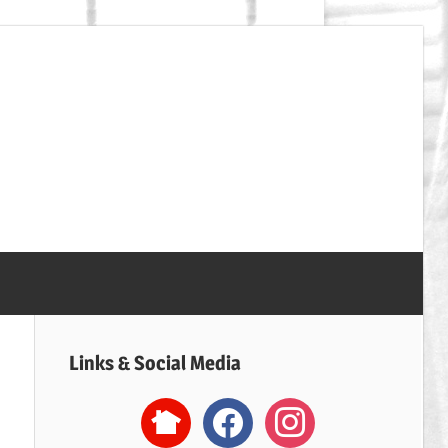
SpVgg
Erdweg
Handball
Links & Social Media
nextdoor2
facebook
instagram