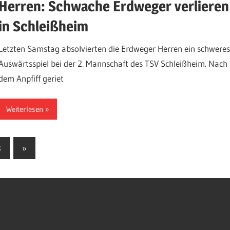
Herren: Schwache Erdweger verlieren
in Schleißheim
Letzten Samstag absolvierten die Erdweger Herren ein schwere
Auswärtsspiel bei der 2. Mannschaft des TSV Schleißheim. Nach
dem Anpfiff geriet
Weiterlesen
Nächste
8
»
Beiträge