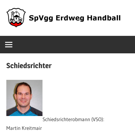
Zum
Inhalt
springen
SpVgg
Erdweg
Schiedsrichter
Handball
Schiedsrichterobmann (VSO):
Martin Kreitmair