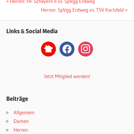
Beitragsnavigation
Vorheriger
Herren: HF Scheyern II vs. SpVgg Erdweg
Beitrag:
Nächster
Herren: SpVgg Erdweg vs. TSV Karlsfeld
Beitrag:
Links & Social Media
nextdoor2
facebook
instagram
Jetzt Mitglied werden!
Beiträge
Allgemein
Damen
Herren