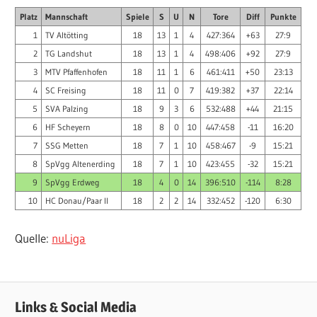
Platz
Mannschaft
Spiele
S
U
N
Tore
Diff
Punkte
1
TV Altötting
18
13
1
4
427:364
+63
27:9
2
TG Landshut
18
13
1
4
498:406
+92
27:9
3
MTV Pfaffenhofen
18
11
1
6
461:411
+50
23:13
4
SC Freising
18
11
0
7
419:382
+37
22:14
5
SVA Palzing
18
9
3
6
532:488
+44
21:15
6
HF Scheyern
18
8
0
10
447:458
-11
16:20
7
SSG Metten
18
7
1
10
458:467
-9
15:21
8
SpVgg Altenerding
18
7
1
10
423:455
-32
15:21
9
SpVgg Erdweg
18
4
0
14
396:510
-114
8:28
10
HC Donau/Paar II
18
2
2
14
332:452
-120
6:30
Quelle:
nuLiga
Links & Social Media