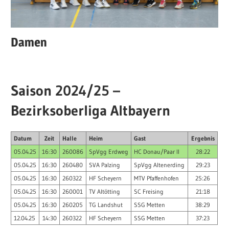
Damen
Saison 2024/25 –
Bezirksoberliga Altbayern
Datum
Zeit
Halle
Heim
Gast
Ergebnis
05.04.25
16:30
260086
SpVgg Erdweg
HC Donau/Paar II
28:22
05.04.25
16:30
260480
SVA Palzing
SpVgg Altenerding
29:23
05.04.25
16:30
260322
HF Scheyern
MTV Pfaffenhofen
25:26
05.04.25
16:30
260001
TV Altötting
SC Freising
21:18
05.04.25
16:30
260205
TG Landshut
SSG Metten
38:29
12.04.25
14:30
260322
HF Scheyern
SSG Metten
37:23