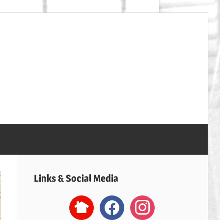
SpVgg
Erdweg
Handball
Links & Social Media
nextdoor2
facebook
instagram