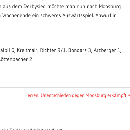
tion aus dem Derbysieg möchte man nun nach Moosburg
 Wochenende ein schweres Auswärtsspiel. Anwurf in
lbli 6, Kreitmair, Richter 9/1, Bongarz 3, Arzberger 1,
 Röttenbacher 2
Nächster
Herren: Unentschieden gegen Moosburg erkämpft
Beitrag: