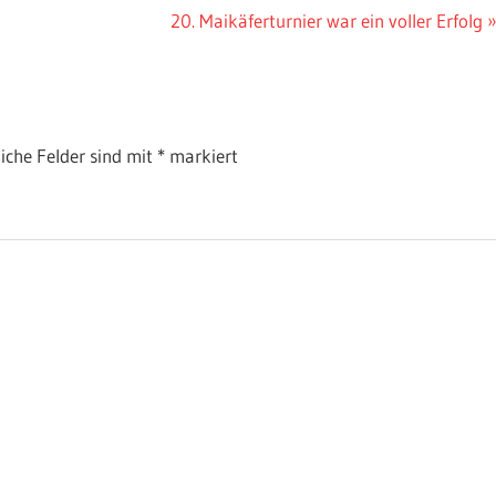
Nächster
20. Maikäferturnier war ein voller Erfolg
Beitrag:
liche Felder sind mit
*
markiert