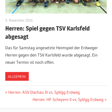
5. November 2021
admin
Herren: Spiel gegen TSV Karlsfeld
abgesagt
Das für Samstag angesetzte Heimspiel der Erdweger
Herren gegen den TSV Karlsfeld wurde abgesagt. Ein
neuer Termin ist noch offen.
ALLGEMEIN
Beitragsnavigation
Vorheriger
Herren: ASV Dachau III vs. SpVgg Erdweg
Beitrag:
Nächster
Herren: HF Scheyern II vs. SpVgg Erdweg
Beitrag: