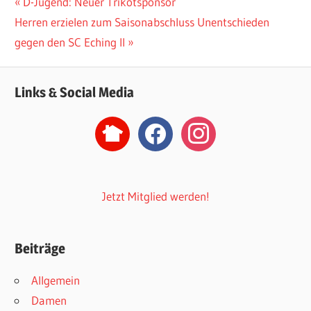
Beitragsnavigation
Vorheriger
D-Jugend: Neuer Trikotsponsor
Nächster
Beitrag:
Herren erzielen zum Saisonabschluss Unentschieden
Beitrag:
gegen den SC Eching II
Links & Social Media
nextdoor2
facebook
instagram
Jetzt Mitglied werden!
Beiträge
Allgemein
Damen