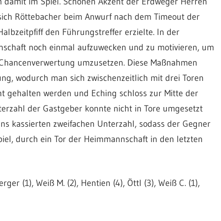
 damit im Spiel. Schönen Akzent der Erdweger Herren
sich Röttebacher beim Anwurf nach dem Timeout der
bzeitpfiff den Führungstreffer erzielte. In der
nschaft noch einmal aufzuwecken und zu motivieren, um
ere Chancenverwertung umzusetzen. Diese Maßnahmen
ung, wodurch man sich zwischenzeitlich mit drei Toren
ht gehalten werden und Eching schloss zur Mitte der
terzahl der Gastgeber konnte nicht in Tore umgesetzt
ens kassierten zweifachen Unterzahl, sodass der Gegner
iel, durch ein Tor der Heimmannschaft in den letzten
er (1), Weiß M. (2), Hentien (4), Öttl (3), Weiß C. (1),