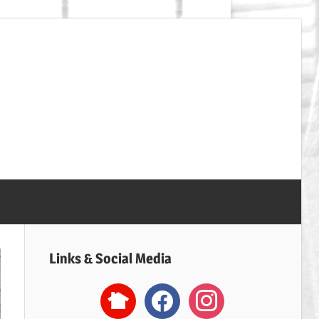
SpVgg
Erdweg
Handball
Links & Social Media
nextdoor2
facebook
instagram