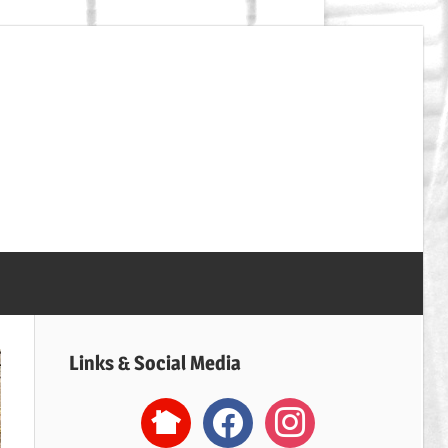
SpVgg
Erdweg
Handball
Links & Social Media
nextdoor2
facebook
instagram