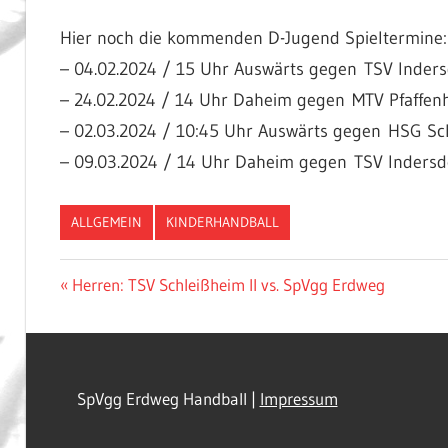
Hier noch die kommenden D-Jugend Spieltermine:
– 04.02.2024 / 15 Uhr Auswärts gegen TSV Inders
– 24.02.2024 / 14 Uhr Daheim gegen MTV Pfaffen
– 02.03.2024 / 10:45 Uhr Auswärts gegen HSG S
– 09.03.2024 / 14 Uhr Daheim gegen TSV Indersd
ALLGEMEIN
KINDERHANDBALL
Beitragsnavigation
Vorheriger
Herren: TSV Schleißheim II vs. SpVgg Erdweg
Beitrag:
SpVgg Erdweg Handball |
Impressum