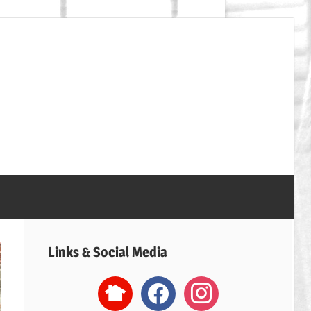
SpVgg
Erdweg
Handball
Links & Social Media
nextdoor2
facebook
instagram