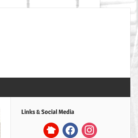
SpVgg
Erdweg
Handball
Links & Social Media
nextdoor2
facebook
instagram