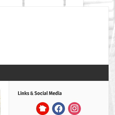
SpVgg
Erdweg
Handball
Links & Social Media
nextdoor2
facebook
instagram