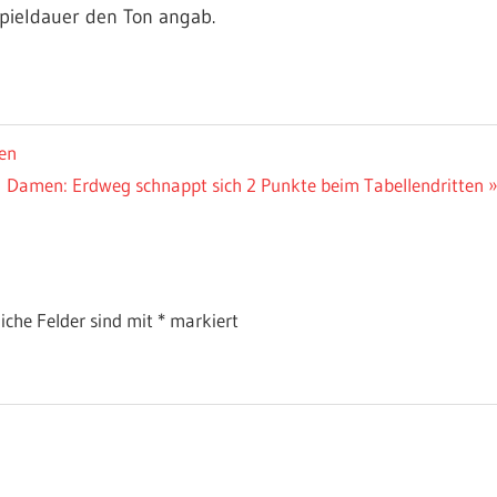
pieldauer den Ton angab.
en
Nächster
Damen: Erdweg schnappt sich 2 Punkte beim Tabellendritten
Beitrag:
liche Felder sind mit
*
markiert