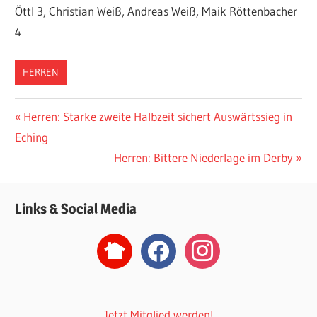
Öttl 3, Christian Weiß, Andreas Weiß, Maik Röttenbacher
4
HERREN
Beitragsnavigation
Vorheriger
Herren: Starke zweite Halbzeit sichert Auswärtssieg in
Beitrag:
Eching
Nächster
Herren: Bittere Niederlage im Derby
Beitrag:
Links & Social Media
nextdoor2
facebook
instagram
Jetzt Mitglied werden!