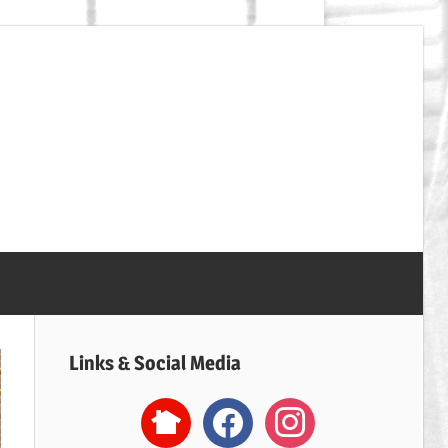
SpVgg
Erdweg
Handball
Links & Social Media
nextdoor2
facebook
instagram