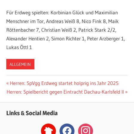
Für Erdweg spielten: Korbinian Glück und Maximilian
Menschner im Tor, Andreas Weiß 8, Nico Fink 8, Maik
Röttenbacher 7, Christian Weiß 2, Patrick Stark 2/2,
Alexander Hentien 2, Simon Richter 1, Peter Arzberger 1,
Lukas Öttl 1
ALLGEMEIN
Beitragsnavigation
Vorheriger
Herren: SpVgg Erdweg startet holprig ins Jahr 2025
Nächster
Beitrag:
Herren: Spielbericht gegen Eintracht Dachau-Karlsfeld II
Beitrag:
Links & Social Media
nextdoor2
facebook
instagram