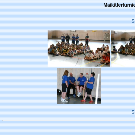
Maikäferturni
S
S